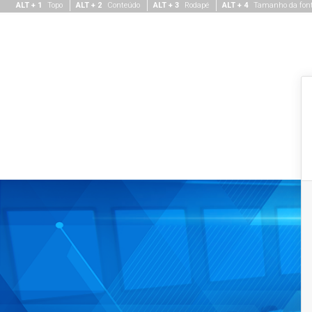
ALT + 1
Topo
ALT + 2
Conteúdo
ALT + 3
Rodapé
ALT + 4
Tamanho da fon