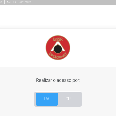
te
ALT + 5
Contraste
Realizar o acesso por:
RA
CPF