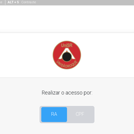
te
ALT + 5
Contraste
Realizar o acesso por:
RA
CPF