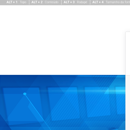
ALT + 1
Topo
ALT + 2
Conteúdo
ALT + 3
Rodapé
ALT + 4
Tamanho da fon