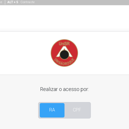
te
ALT + 5
Contraste
Realizar o acesso por:
RA
CPF