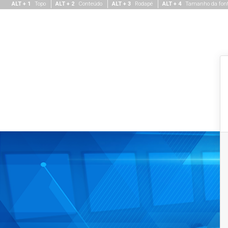
ALT + 1
Topo
ALT + 2
Conteúdo
ALT + 3
Rodapé
ALT + 4
Tamanho da fon